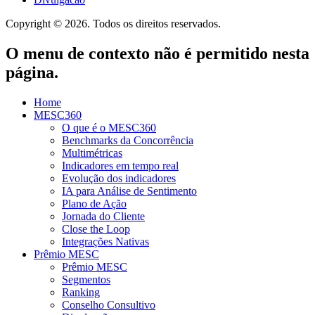
Copyright © 2026. Todos os direitos reservados.
O menu de contexto não é permitido nesta
página.
Home
MESC360
O que é o MESC360
Benchmarks da Concorrência
Multimétricas
Indicadores em tempo real
Evolução dos indicadores
IA para Análise de Sentimento
Plano de Ação
Jornada do Cliente
Close the Loop
Integrações Nativas
Prêmio MESC
Prêmio MESC
Segmentos
Ranking
Conselho Consultivo