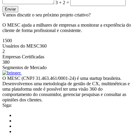
3 + 2 =
Enviar
V
a
m
o
s
d
i
s
c
u
t
i
r
o
s
e
u
p
r
ó
x
i
m
o
p
r
o
j
e
t
o
c
r
i
a
t
i
v
o
?
O MESC ajuda a milhares de empresas a monitorar a experiência do
cliente de forma profissional e consistente.
1500
Usuários do MESC360
2
Empresas Certificadas
380
Segmentos de Mercado
O MESC (CNPJ 31.463.461/0001-24) é uma startup brasileira.
Desenvolvemos uma metodologia de gestão de CX, multimétricas e
uma plataforma onde é possível ter uma visão 360 do
comportamento do consumidor, gerenciar pesquisas e consultar as
opiniões dos clientes.
Siga: