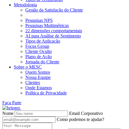
Metodologia
Gestão da Satisfação do Cliente
Pesquisas NPS
Pesquisas Multimétricas
22 dimensões comportamentais
AI para Análise de Sentimento
Tipos de Aplicação
Focus Group
Cliente Oculto
Plano de Ação
Jornada do Cliente
Sobre o MESC
Quem Somos
Nossa Equipe
Clientes
Onde Estamos
Política de Privacidade
Faça Parte
Nome
Email Corporativo
Como podemos te ajudar?