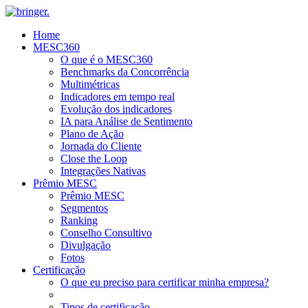
Home
MESC360
O que é o MESC360
Benchmarks da Concorrência
Multimétricas
Indicadores em tempo real
Evolução dos indicadores
IA para Análise de Sentimento
Plano de Ação
Jornada do Cliente
Close the Loop
Integrações Nativas
Prêmio MESC
Prêmio MESC
Segmentos
Ranking
Conselho Consultivo
Divulgação
Fotos
Certificação
O que eu preciso para certificar minha empresa?
Tipos de certificação