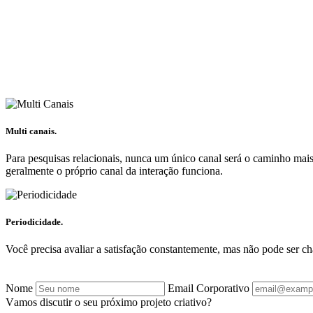
Multi canais
.
Para pesquisas relacionais, nunca um único canal será o caminho mais e
geralmente o próprio canal da interação funciona.
Periodicidade
.
Você precisa avaliar a satisfação constantemente, mas não pode ser ch
Nome
Email Corporativo
V
a
m
o
s
d
i
s
c
u
t
i
r
o
s
e
u
p
r
ó
x
i
m
o
p
r
o
j
e
t
o
c
r
i
a
t
i
v
o
?