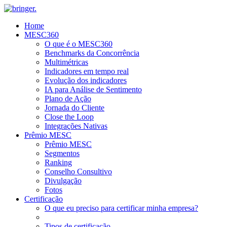
Home
MESC360
O que é o MESC360
Benchmarks da Concorrência
Multimétricas
Indicadores em tempo real
Evolução dos indicadores
IA para Análise de Sentimento
Plano de Ação
Jornada do Cliente
Close the Loop
Integrações Nativas
Prêmio MESC
Prêmio MESC
Segmentos
Ranking
Conselho Consultivo
Divulgação
Fotos
Certificação
O que eu preciso para certificar minha empresa?
Tipos de certificação